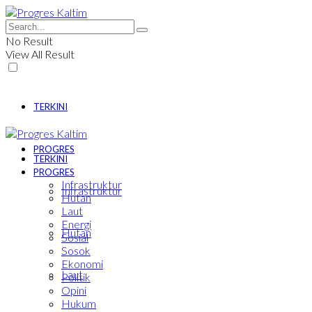
No Result
View All Result
TERKINI
PROGRES
TERKINI
PROGRES
Infrastruktur
Infrastruktur
Hutan
Laut
Energi
Hutan
Sosial
Sosok
Ekonomi
Laut
Politik
Opini
Hukum