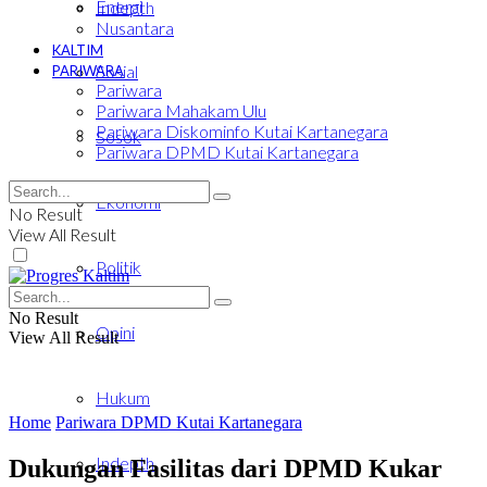
Energi
Indepth
Nusantara
KALTIM
Sosial
PARIWARA
Pariwara
Pariwara Mahakam Ulu
Pariwara Diskominfo Kutai Kartanegara
Sosok
Pariwara DPMD Kutai Kartanegara
Ekonomi
No Result
View All Result
Politik
No Result
Opini
View All Result
Hukum
Home
Pariwara DPMD Kutai Kartanegara
Indepth
Dukungan Fasilitas dari DPMD Kukar