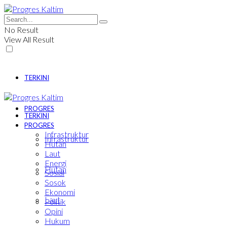
No Result
View All Result
TERKINI
PROGRES
TERKINI
PROGRES
Infrastruktur
Infrastruktur
Hutan
Laut
Energi
Hutan
Sosial
Sosok
Ekonomi
Laut
Politik
Opini
Hukum