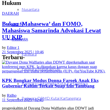
Hukum
Nusantara
DAERAH
Bukan ‘Mahasewa’ dan FOMO,
KALTIM
Mahasiswa Samarinda Advokasi Lewat
UU KIP
PARIWARA
by
Editor 1
21 September 2025 | 10:46
Pariwara
Terbaru-
Pariwara Mahakam Ulu
KPK Bongkar Modus Donna Faroek Anak Eks
Pariwara Diskominfo Kutai Kartanegara
Gubernur Kaltim Terkait Suap Izin Tambang
by
Ridho
Pariwara DPMD Kutai Kartanegara
11 September 2025 | 02:45
progreskaltim.id Dayang Dona Walfiaries alias DDWT jadi