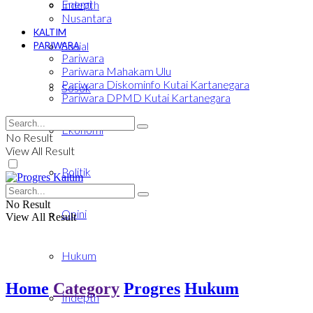
Energi
Indepth
Nusantara
KALTIM
Sosial
PARIWARA
Pariwara
Pariwara Mahakam Ulu
Pariwara Diskominfo Kutai Kartanegara
Sosok
Pariwara DPMD Kutai Kartanegara
Ekonomi
No Result
View All Result
Politik
No Result
Opini
View All Result
Hukum
Home
Category
Progres
Hukum
Indepth