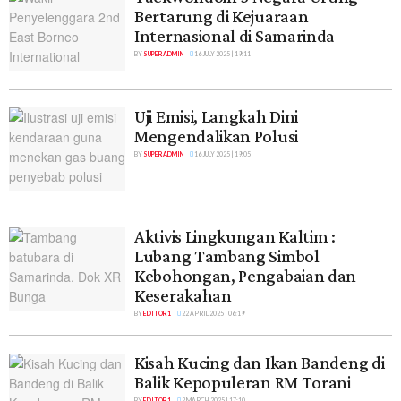
Bertarung di Kejuaraan
Internasional di Samarinda
BY
SUPER ADMIN
16 JULY 2025 | 19:11
Uji Emisi, Langkah Dini
Mengendalikan Polusi
BY
SUPER ADMIN
16 JULY 2025 | 19:05
Aktivis Lingkungan Kaltim :
Lubang Tambang Simbol
Kebohongan, Pengabaian dan
Keserakahan
BY
EDITOR 1
22 APRIL 2025 | 06:19
Kisah Kucing dan Ikan Bandeng di
Balik Kepopuleran RM Torani
BY
EDITOR 1
2 MARCH 2025 | 17:10