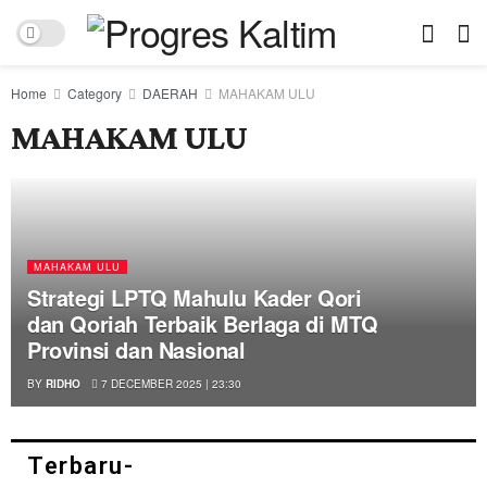
Home
Category
DAERAH
MAHAKAM ULU
MAHAKAM ULU
MAHAKAM ULU
Strategi LPTQ Mahulu Kader Qori
dan Qoriah Terbaik Berlaga di MTQ
Provinsi dan Nasional
BY
RIDHO
7 DECEMBER 2025 | 23:30
Terbaru-