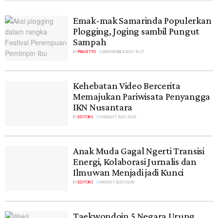
Emak-mak Samarinda Populerkan
Plogging, Joging sambil Pungut
Sampah
BY
PRASETYO
24 NOVEMBER 2025 | 10:17
Kehebatan Video Bercerita
Memajukan Pariwisata Penyangga
IKN Nusantara
BY
EDITOR 1
19 AUGUST 2025 | 12:05
Anak Muda Gagal Ngerti Transisi
Energi, Kolaborasi Jurnalis dan
Ilmuwan Menjadi jadi Kunci
BY
EDITOR 1
8 AUGUST 2025 | 06:00
Taekwondoin 5 Negara Urung