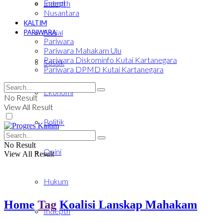
Energi
Indepth
Nusantara
KALTIM
Sosial
PARIWARA
Pariwara
Pariwara Mahakam Ulu
Pariwara Diskominfo Kutai Kartanegara
Sosok
Pariwara DPMD Kutai Kartanegara
Ekonomi
No Result
View All Result
Politik
No Result
Opini
View All Result
Hukum
Home
Tag
Koalisi Lanskap Mahakam
Indepth