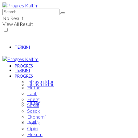
No Result
View All Result
TERKINI
PROGRES
TERKINI
PROGRES
Infrastruktur
Infrastruktur
Hutan
Laut
Energi
Hutan
Sosial
Sosok
Ekonomi
Laut
Politik
Opini
Hukum