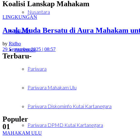
Koalisi Lanskap Mahakam
Nusantara
LINGKUNGAN
Anak Muda Bersatu di Aura Mahakam unt
KALTIM
by
Ridho
29 September 2025 | 08:57
PARIWARA
Terbaru-
Pariwara
Pariwara Mahakam Ulu
Pariwara Diskominfo Kutai Kartanegara
Populer
Pariwara DPMD Kutai Kartanegara
01
MAHAKAM ULU