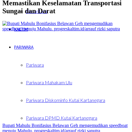
Memastikan Keselamatan Transportasi
Sungai dan Darat
Nusantara
KALTIM
PARIWARA
Pariwara
Pariwara Mahakam Ulu
Pariwara Diskominfo Kutai Kartanegara
Pariwara DPMD Kutai Kartanegara
Bupati Mahulu Bonifasius Belawan Geh mengemudikan speedboat
menuju Mahulu. progreskaltim.id/arrauf rizki saputra