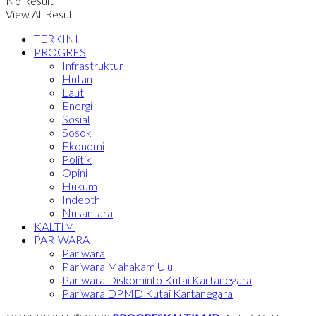
No Result
View All Result
TERKINI
PROGRES
Infrastruktur
Hutan
Laut
Energi
Sosial
Sosok
Ekonomi
Politik
Opini
Hukum
Indepth
Nusantara
KALTIM
PARIWARA
Pariwara
Pariwara Mahakam Ulu
Pariwara Diskominfo Kutai Kartanegara
Pariwara DPMD Kutai Kartanegara