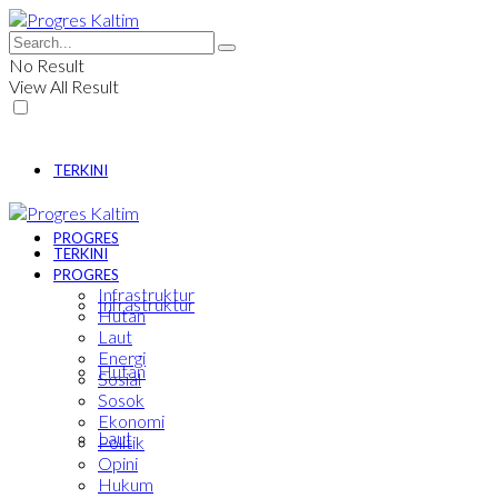
No Result
View All Result
TERKINI
PROGRES
TERKINI
PROGRES
Infrastruktur
Infrastruktur
Hutan
Laut
Energi
Hutan
Sosial
Sosok
Ekonomi
Laut
Politik
Opini
Hukum