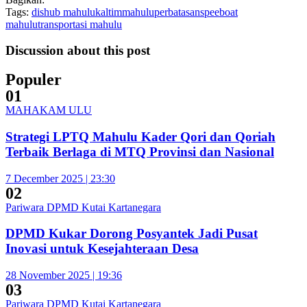
Tags:
dishub mahulu
kaltim
mahulu
perbatasan
speeboat
mahulu
transportasi mahulu
Discussion about this post
Populer
01
MAHAKAM ULU
Strategi LPTQ Mahulu Kader Qori dan Qoriah
Terbaik Berlaga di MTQ Provinsi dan Nasional
7 December 2025 | 23:30
02
Pariwara DPMD Kutai Kartanegara
DPMD Kukar Dorong Posyantek Jadi Pusat
Inovasi untuk Kesejahteraan Desa
28 November 2025 | 19:36
03
Pariwara DPMD Kutai Kartanegara