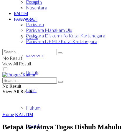
Energi
Indepth
Nusantara
KALTIM
Sosial
PARIWARA
Pariwara
Pariwara Mahakam Ulu
Pariwara Diskominfo Kutai Kartanegara
Sosok
Pariwara DPMD Kutai Kartanegara
Ekonomi
No Result
View All Result
Politik
No Result
Opini
View All Result
Hukum
Home
KALTIM
Indepth
Betapa Beratnya Tugas Dishub Mahulu