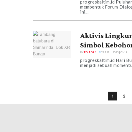
progreskaltim.id Puluha
membentuk Forum Dialog
ini...
Aktivis Lingku
Simbol Kebohon
BY
EDITOR 1
22 APRIL 2025 | 06:19
progreskaltim.id Hari 
menjadi sebuah momentum
1
2