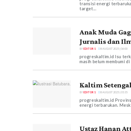
transisi energi terbaruk
target...
Anak Muda Gagal
Jurnalis dan I
BY
EDITOR 1
8 AUGUST 2025 | 06:00
progreskaltim.id Isu terk
masih belum membumi di 
Kaltim Setengah
BY
EDITOR 1
8 AUGUST 2025 | 05:35
progreskaltim.id Provins
energi terbarukan. Meski
Ustaz Hanan At