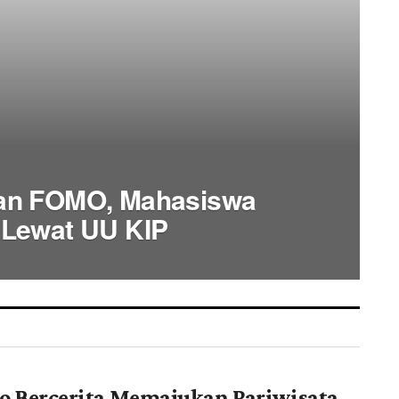
an FOMO, Mahasiswa
 Lewat UU KIP
o Bercerita Memajukan Pariwisata