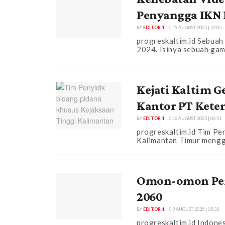
Penyangga IKN 
BY
EDITOR 1
19 AUGUST 2025 | 12:05
progreskaltim.id Sebuah
2024. Isinya sebuah gamb
Kejati Kaltim G
Kantor PT Kete
BY
EDITOR 1
13 AUGUST 2025 | 06:51
progreskaltim.id Tim Pe
Kalimantan Timur mengge
Omon-omon Pen
2060
BY
EDITOR 1
9 AUGUST 2025 | 05:32
progreskaltim.id Indone