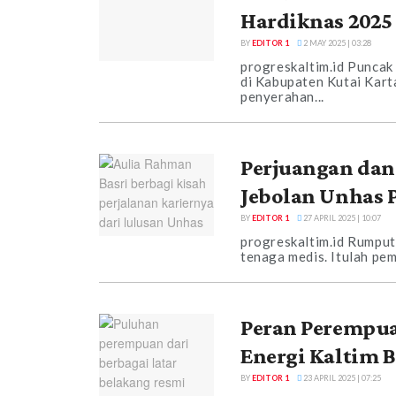
Hardiknas 2025
BY
EDITOR 1
2 MAY 2025 | 03:28
progreskaltim.id Puncak
di Kabupaten Kutai Karta
penyerahan...
Perjuangan dan
Jebolan Unhas 
BY
EDITOR 1
27 APRIL 2025 | 10:07
progreskaltim.id Rumput
tenaga medis. Itulah pe
Peran Perempua
Energi Kaltim 
BY
EDITOR 1
23 APRIL 2025 | 07:25