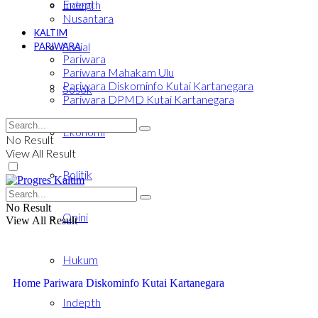
Energi
Indepth
Nusantara
KALTIM
Sosial
PARIWARA
Pariwara
Pariwara Mahakam Ulu
Pariwara Diskominfo Kutai Kartanegara
Sosok
Pariwara DPMD Kutai Kartanegara
Ekonomi
No Result
View All Result
Politik
No Result
Opini
View All Result
Hukum
Home
Pariwara Diskominfo Kutai Kartanegara
Indepth