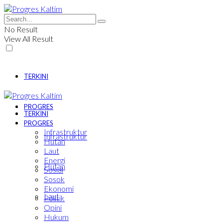
No Result
View All Result
TERKINI
PROGRES
TERKINI
PROGRES
Infrastruktur
Infrastruktur
Hutan
Laut
Energi
Hutan
Sosial
Sosok
Ekonomi
Laut
Politik
Opini
Hukum