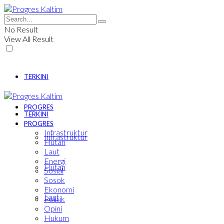
No Result
View All Result
TERKINI
PROGRES
TERKINI
PROGRES
Infrastruktur
Infrastruktur
Hutan
Laut
Energi
Hutan
Sosial
Sosok
Ekonomi
Laut
Politik
Opini
Hukum