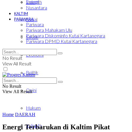
Energi
Indepth
Nusantara
KALTIM
Sosial
PARIWARA
Pariwara
Pariwara Mahakam Ulu
Pariwara Diskominfo Kutai Kartanegara
Sosok
Pariwara DPMD Kutai Kartanegara
Ekonomi
No Result
View All Result
Politik
No Result
Opini
View All Result
Hukum
Home
DAERAH
Indepth
Energi Terbarukan di Kaltim Pikat