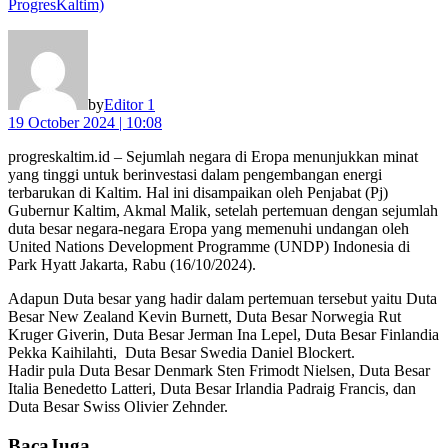
ProgresKaltim)
by
Editor 1
19 October 2024 | 10:08
progreskaltim.id – Sejumlah negara di Eropa menunjukkan minat
yang tinggi untuk berinvestasi dalam pengembangan energi
terbarukan di Kaltim. Hal ini disampaikan oleh Penjabat (Pj)
Gubernur Kaltim, Akmal Malik, setelah pertemuan dengan sejumlah
duta besar negara-negara Eropa yang memenuhi undangan oleh
United Nations Development Programme (UNDP) Indonesia di
Park Hyatt Jakarta, Rabu (16/10/2024).
Adapun Duta besar yang hadir dalam pertemuan tersebut yaitu Duta
Besar New Zealand Kevin Burnett, Duta Besar Norwegia Rut
Kruger Giverin, Duta Besar Jerman Ina Lepel, Duta Besar Finlandia
Pekka Kaihilahti, Duta Besar Swedia Daniel Blockert.
Hadir pula Duta Besar Denmark Sten Frimodt Nielsen, Duta Besar
Italia Benedetto Latteri, Duta Besar Irlandia Padraig Francis, dan
Duta Besar Swiss Olivier Zehnder.
Baca
Juga