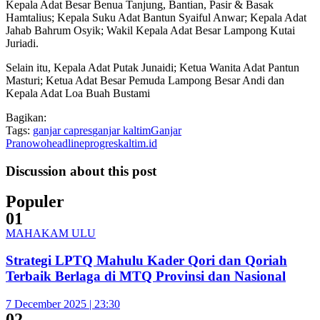
Kepala Adat Besar Benua Tanjung, Bantian, Pasir & Basak
Hamtalius; Kepala Suku Adat Bantun Syaiful Anwar; Kepala Adat
Jahab Bahrum Osyik; Wakil Kepala Adat Besar Lampong Kutai
Juriadi.
Selain itu, Kepala Adat Putak Junaidi; Ketua Wanita Adat Pantun
Masturi; Ketua Adat Besar Pemuda Lampong Besar Andi dan
Kepala Adat Loa Buah Bustami
Bagikan:
Tags:
ganjar capres
ganjar kaltim
Ganjar
Pranowo
headline
progreskaltim.id
Discussion about this post
Populer
01
MAHAKAM ULU
Strategi LPTQ Mahulu Kader Qori dan Qoriah
Terbaik Berlaga di MTQ Provinsi dan Nasional
7 December 2025 | 23:30
02