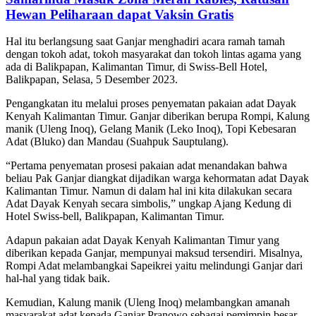
Hewan Peliharaan dapat Vaksin Gratis
Hal itu berlangsung saat Ganjar menghadiri acara ramah tamah
dengan tokoh adat, tokoh masyarakat dan tokoh lintas agama yang
ada di Balikpapan, Kalimantan Timur, di Swiss-Bell Hotel,
Balikpapan, Selasa, 5 Desember 2023.
Pengangkatan itu melalui proses penyematan pakaian adat Dayak
Kenyah Kalimantan Timur. Ganjar diberikan berupa Rompi, Kalung
manik (Uleng Inoq), Gelang Manik (Leko Inoq), Topi Kebesaran
Adat (Bluko) dan Mandau (Suahpuk Sauptulang).
“Pertama penyematan prosesi pakaian adat menandakan bahwa
beliau Pak Ganjar diangkat dijadikan warga kehormatan adat Dayak
Kalimantan Timur. Namun di dalam hal ini kita dilakukan secara
Adat Dayak Kenyah secara simbolis,” ungkap Ajang Kedung di
Hotel Swiss-bell, Balikpapan, Kalimantan Timur.
Adapun pakaian adat Dayak Kenyah Kalimantan Timur yang
diberikan kepada Ganjar, mempunyai maksud tersendiri. Misalnya,
Rompi Adat melambangkai Sapeikrei yaitu melindungi Ganjar dari
hal-hal yang tidak baik.
Kemudian, Kalung manik (Uleng Inoq) melambangkan amanah
masyarakat adat kepada Ganjar Pranowo sebagai pemimpin besar