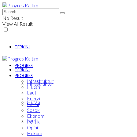
No Result
View All Result
TERKINI
PROGRES
TERKINI
PROGRES
Infrastruktur
Infrastruktur
Hutan
Laut
Energi
Hutan
Sosial
Sosok
Ekonomi
Laut
Politik
Opini
Hukum