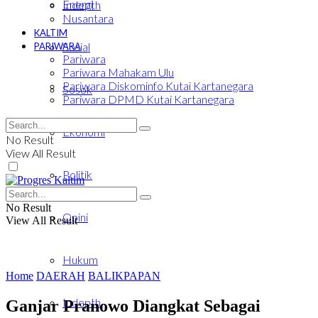
Energi
Indepth
Nusantara
KALTIM
Sosial
PARIWARA
Pariwara
Pariwara Mahakam Ulu
Pariwara Diskominfo Kutai Kartanegara
Sosok
Pariwara DPMD Kutai Kartanegara
Ekonomi
No Result
View All Result
Politik
No Result
Opini
View All Result
Hukum
Home
DAERAH
BALIKPAPAN
Indepth
Ganjar Pranowo Diangkat Sebagai