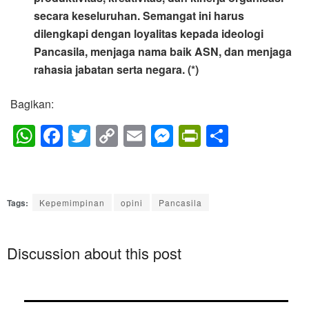
secara keseluruhan. Semangat ini harus
dilengkapi dengan loyalitas kepada ideologi
Pancasila, menjaga nama baik ASN, dan menjaga
rahasia jabatan serta negara. (*)
Bagikan:
W
F
T
C
E
M
Pr
S
h
a
wi
o
m
e
in
h
at
c
tt
p
ail
ss
tF
ar
s
e
er
y
e
ri
e
Tags:
Kepemimpinan
opini
Pancasila
A
b
Li
n
e
p
o
n
g
n
Discussion about this post
p
o
k
er
dl
k
y