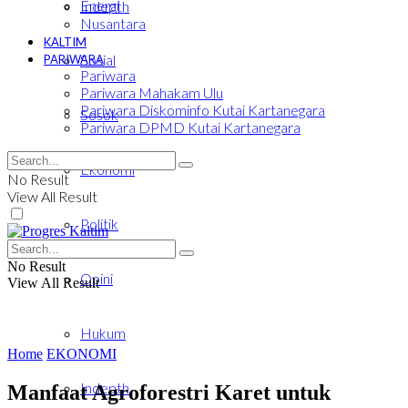
Energi
Indepth
Nusantara
KALTIM
Sosial
PARIWARA
Pariwara
Pariwara Mahakam Ulu
Pariwara Diskominfo Kutai Kartanegara
Sosok
Pariwara DPMD Kutai Kartanegara
Ekonomi
No Result
View All Result
Politik
No Result
Opini
View All Result
Hukum
Home
EKONOMI
Indepth
Manfaat Agroforestri Karet untuk