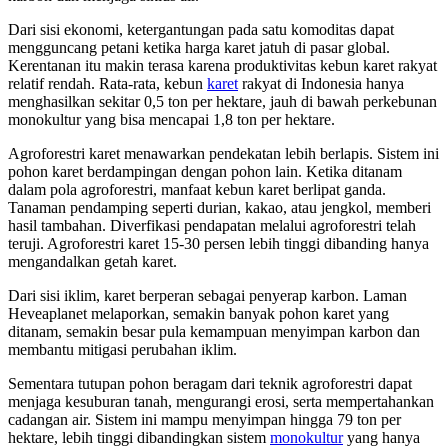
Dari sisi ekonomi, ketergantungan pada satu komoditas dapat
mengguncang petani ketika harga karet jatuh di pasar global.
Kerentanan itu makin terasa karena produktivitas kebun karet rakyat
relatif rendah. Rata-rata, kebun
karet
rakyat di Indonesia hanya
menghasilkan sekitar 0,5 ton per hektare, jauh di bawah perkebunan
monokultur yang bisa mencapai 1,8 ton per hektare.
Agroforestri karet menawarkan pendekatan lebih berlapis. Sistem ini
pohon karet berdampingan dengan pohon lain. Ketika ditanam
dalam pola agroforestri, manfaat kebun karet berlipat ganda.
Tanaman pendamping seperti durian, kakao, atau jengkol, memberi
hasil tambahan. Diverfikasi pendapatan melalui agroforestri telah
teruji. Agroforestri karet 15-30 persen lebih tinggi dibanding hanya
mengandalkan getah karet.
Dari sisi iklim, karet berperan sebagai penyerap karbon. Laman
Heveaplanet melaporkan, semakin banyak pohon karet yang
ditanam, semakin besar pula kemampuan menyimpan karbon dan
membantu mitigasi perubahan iklim.
Sementara tutupan pohon beragam dari teknik agroforestri dapat
menjaga kesuburan tanah, mengurangi erosi, serta mempertahankan
cadangan air. Sistem ini mampu menyimpan hingga 79 ton per
hektare, lebih tinggi dibandingkan sistem
monokultur
yang hanya