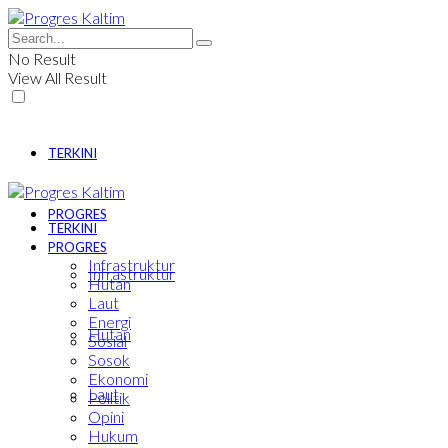
No Result
View All Result
TERKINI
PROGRES
TERKINI
PROGRES
Infrastruktur
Infrastruktur
Hutan
Laut
Energi
Hutan
Sosial
Sosok
Ekonomi
Laut
Politik
Opini
Hukum