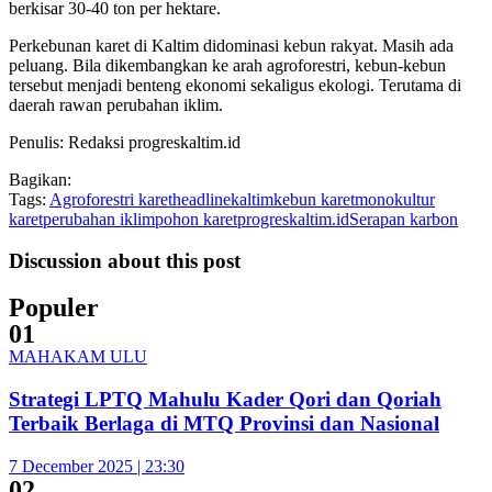
berkisar 30-40 ton per hektare.
Perkebunan karet di Kaltim didominasi kebun rakyat. Masih ada
peluang. Bila dikembangkan ke arah agroforestri, kebun-kebun
tersebut menjadi benteng ekonomi sekaligus ekologi. Terutama di
daerah rawan perubahan iklim.
Penulis: Redaksi progreskaltim.id
Bagikan:
Tags:
Agroforestri karet
headline
kaltim
kebun karet
monokultur
karet
perubahan iklim
pohon karet
progreskaltim.id
Serapan karbon
Discussion about this post
Populer
01
MAHAKAM ULU
Strategi LPTQ Mahulu Kader Qori dan Qoriah
Terbaik Berlaga di MTQ Provinsi dan Nasional
7 December 2025 | 23:30
02