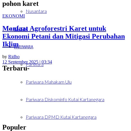
pohon karet
Nusantara
EKONOMI
Manfaat Agroforestri Karet untuk
KALTIM
Ekonomi Petani dan Mitigasi Perubahan
Iklim
PARIWARA
by
Ridho
12 September 2025 | 03:34
Pariwara
Terbaru-
Pariwara Mahakam Ulu
Pariwara Diskominfo Kutai Kartanegara
Pariwara DPMD Kutai Kartanegara
Populer