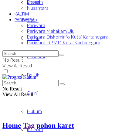
Energi
Indepth
Nusantara
KALTIM
Sosial
PARIWARA
Pariwara
Pariwara Mahakam Ulu
Pariwara Diskominfo Kutai Kartanegara
Sosok
Pariwara DPMD Kutai Kartanegara
Ekonomi
No Result
View All Result
Politik
No Result
Opini
View All Result
Hukum
Home
Tag
pohon karet
Indepth