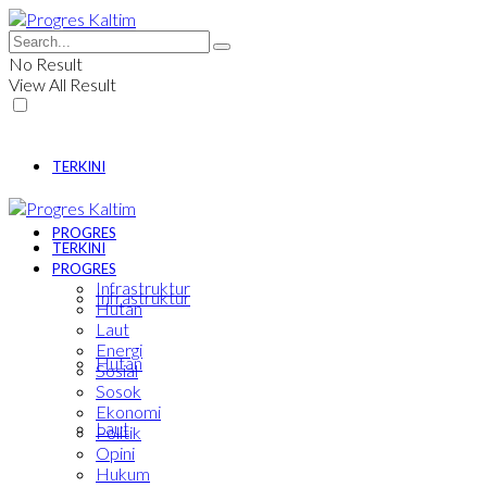
No Result
View All Result
TERKINI
PROGRES
TERKINI
PROGRES
Infrastruktur
Infrastruktur
Hutan
Laut
Energi
Hutan
Sosial
Sosok
Ekonomi
Laut
Politik
Opini
Hukum