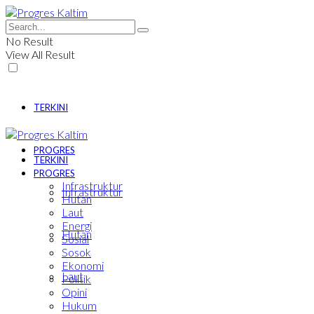
No Result
View All Result
TERKINI
PROGRES
TERKINI
PROGRES
Infrastruktur
Infrastruktur
Hutan
Laut
Energi
Hutan
Sosial
Sosok
Ekonomi
Laut
Politik
Opini
Hukum