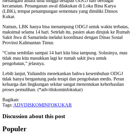
menangani antara lima hingga delapan ODGJ dari berbagai
kecamatan. Penanganan awal dilakukan di Loka Bina Karya
(LBK), tempat penampungan sementara yang dimiliki Dinsos
Kukar.
Namun, LBK hanya bisa menampung ODGJ untuk waktu terbatas,
maksimal selama 14 hari. Setelah itu, pasien akan dirujuk ke Rumah
Sakit Jiwa di Samarinda melalui koordinasi dengan Dinas Sosial
Provinsi Kalimantan Timur.
“Cuma sembilan sampai 14 hari kita bisa tampung. Solusinya, mau
tidak mau kita masukkan lagi ke rumah sakit jiwa untuk
pengobatan,” jelasnya.
Lebih lanjut, Yuliandris menekankan bahwa kesembuhan ODGJ
tidak hanya bergantung pada terapi dan pengobatan medis. Peran
keluarga dan lingkungan sekitar sangat menentukan keberhasilan
proses pemulihan. (*adv/diskominfokukar)
Bagikan:
Tags:
ADVDISKOMINFOKUKAR
Discussion about this post
Populer