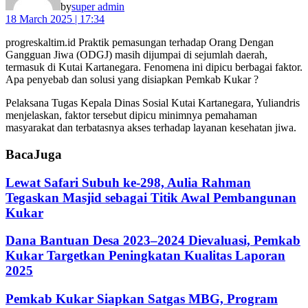
by
super admin
18 March 2025 | 17:34
progreskaltim.id Praktik pemasungan terhadap Orang Dengan
Gangguan Jiwa (ODGJ) masih dijumpai di sejumlah daerah,
termasuk di Kutai Kartanegara. Fenomena ini dipicu berbagai faktor.
Apa penyebab dan solusi yang disiapkan Pemkab Kukar ?
Pelaksana Tugas Kepala Dinas Sosial Kutai Kartanegara, Yuliandris
menjelaskan, faktor tersebut dipicu minimnya pemahaman
masyarakat dan terbatasnya akses terhadap layanan kesehatan jiwa.
Baca
Juga
Lewat Safari Subuh ke-298, Aulia Rahman
Tegaskan Masjid sebagai Titik Awal Pembangunan
Kukar
Dana Bantuan Desa 2023–2024 Dievaluasi, Pemkab
Kukar Targetkan Peningkatan Kualitas Laporan
2025
Pemkab Kukar Siapkan Satgas MBG, Program