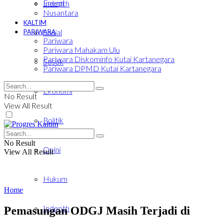
Energi
Indepth
Nusantara
KALTIM
Sosial
PARIWARA
Pariwara
Pariwara Mahakam Ulu
Pariwara Diskominfo Kutai Kartanegara
Sosok
Pariwara DPMD Kutai Kartanegara
Ekonomi
No Result
View All Result
Politik
No Result
Opini
View All Result
Hukum
Home
Indepth
Pemasungan ODGJ Masih Terjadi di