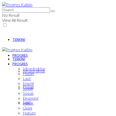
No Result
View All Result
TERKINI
PROGRES
TERKINI
PROGRES
Infrastruktur
Infrastruktur
Hutan
Laut
Energi
Hutan
Sosial
Sosok
Ekonomi
Laut
Politik
Opini
Hukum