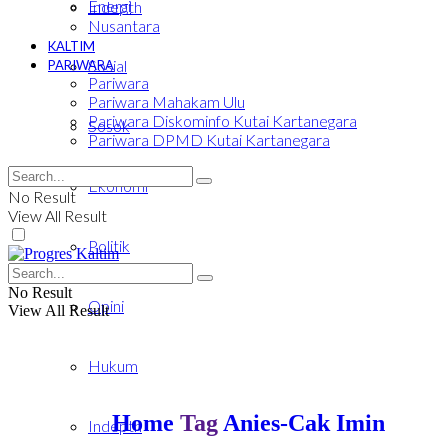
Energi
Indepth
Nusantara
KALTIM
Sosial
PARIWARA
Pariwara
Pariwara Mahakam Ulu
Pariwara Diskominfo Kutai Kartanegara
Sosok
Pariwara DPMD Kutai Kartanegara
Ekonomi
No Result
View All Result
Politik
No Result
Opini
View All Result
Hukum
Home
Tag
Anies-Cak Imin
Indepth