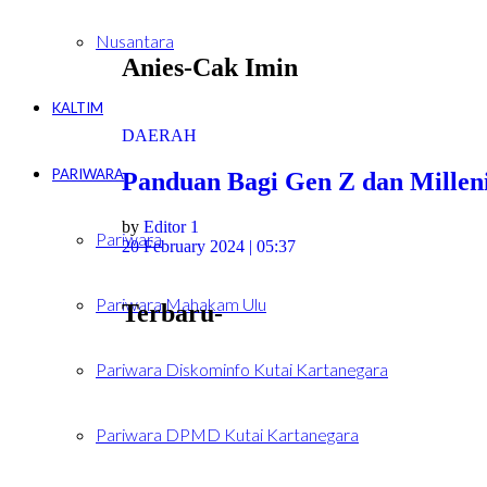
Nusantara
Anies-Cak Imin
KALTIM
DAERAH
PARIWARA
Panduan Bagi Gen Z dan Millen
by
Editor 1
Pariwara
20 February 2024 | 05:37
Pariwara Mahakam Ulu
Terbaru-
Pariwara Diskominfo Kutai Kartanegara
Pariwara DPMD Kutai Kartanegara