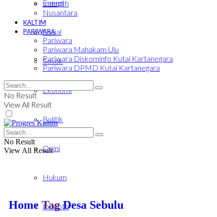
Energi
Indepth
Nusantara
KALTIM
Sosial
PARIWARA
Pariwara
Pariwara Mahakam Ulu
Pariwara Diskominfo Kutai Kartanegara
Sosok
Pariwara DPMD Kutai Kartanegara
Ekonomi
No Result
View All Result
Politik
No Result
Opini
View All Result
Hukum
Home
Tag
Desa Sebulu
Indepth