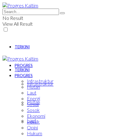
No Result
View All Result
TERKINI
PROGRES
TERKINI
PROGRES
Infrastruktur
Infrastruktur
Hutan
Laut
Energi
Hutan
Sosial
Sosok
Ekonomi
Laut
Politik
Opini
Hukum