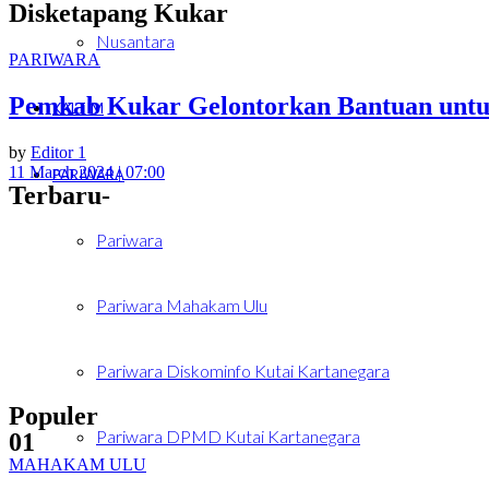
Disketapang Kukar
Nusantara
PARIWARA
Pemkab Kukar Gelontorkan Bantuan untuk
KALTIM
by
Editor 1
11 March 2024 | 07:00
PARIWARA
Terbaru-
Pariwara
Pariwara Mahakam Ulu
Pariwara Diskominfo Kutai Kartanegara
Populer
Pariwara DPMD Kutai Kartanegara
01
MAHAKAM ULU