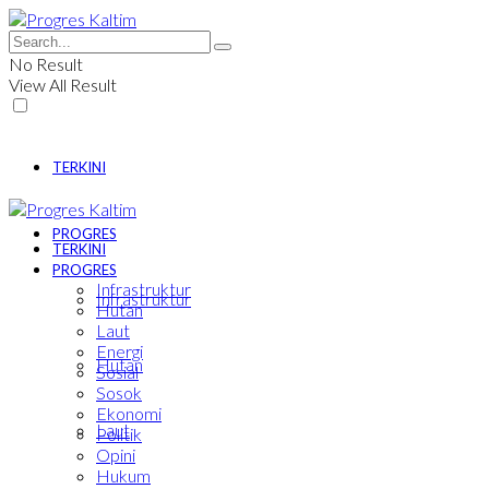
No Result
View All Result
TERKINI
PROGRES
TERKINI
PROGRES
Infrastruktur
Infrastruktur
Hutan
Laut
Energi
Hutan
Sosial
Sosok
Ekonomi
Laut
Politik
Opini
Hukum