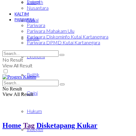
Energi
Indepth
Nusantara
KALTIM
Sosial
PARIWARA
Pariwara
Pariwara Mahakam Ulu
Pariwara Diskominfo Kutai Kartanegara
Sosok
Pariwara DPMD Kutai Kartanegara
Ekonomi
No Result
View All Result
Politik
No Result
Opini
View All Result
Hukum
Home
Tag
Disketapang Kukar
Indepth