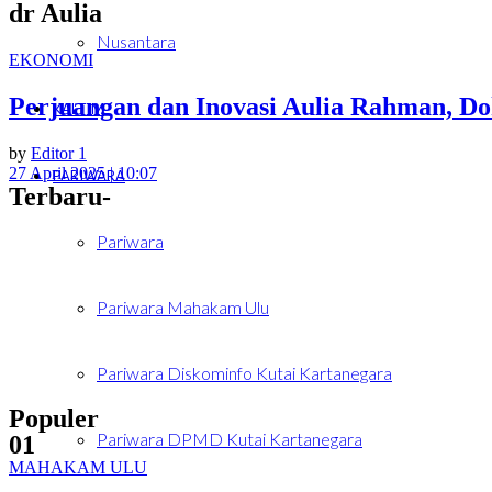
dr Aulia
Nusantara
EKONOMI
Perjuangan dan Inovasi Aulia Rahman, Do
KALTIM
by
Editor 1
27 April 2025 | 10:07
PARIWARA
Terbaru-
Pariwara
Pariwara Mahakam Ulu
Pariwara Diskominfo Kutai Kartanegara
Populer
Pariwara DPMD Kutai Kartanegara
01
MAHAKAM ULU