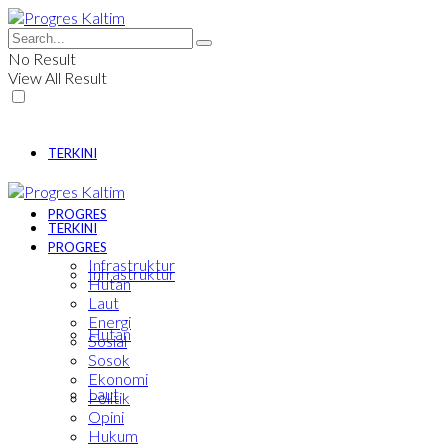
No Result
View All Result
TERKINI
PROGRES
TERKINI
PROGRES
Infrastruktur
Infrastruktur
Hutan
Laut
Energi
Hutan
Sosial
Sosok
Ekonomi
Laut
Politik
Opini
Hukum