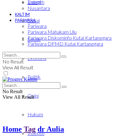
Energi
Indepth
Nusantara
KALTIM
Sosial
PARIWARA
Pariwara
Pariwara Mahakam Ulu
Pariwara Diskominfo Kutai Kartanegara
Sosok
Pariwara DPMD Kutai Kartanegara
Ekonomi
No Result
View All Result
Politik
No Result
Opini
View All Result
Hukum
Home
Tag
dr Aulia
Indepth