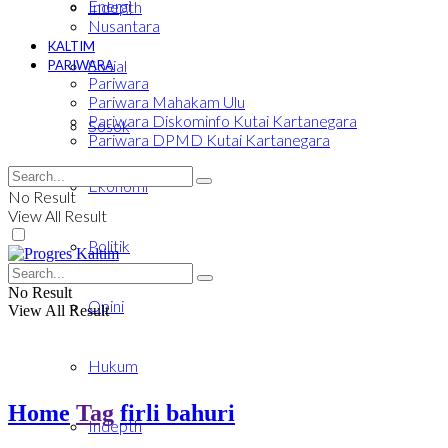
Energi
Indepth
Nusantara
KALTIM
Sosial
PARIWARA
Pariwara
Pariwara Mahakam Ulu
Pariwara Diskominfo Kutai Kartanegara
Sosok
Pariwara DPMD Kutai Kartanegara
Ekonomi
No Result
View All Result
Politik
No Result
Opini
View All Result
Hukum
Home
Tag
firli bahuri
Indepth