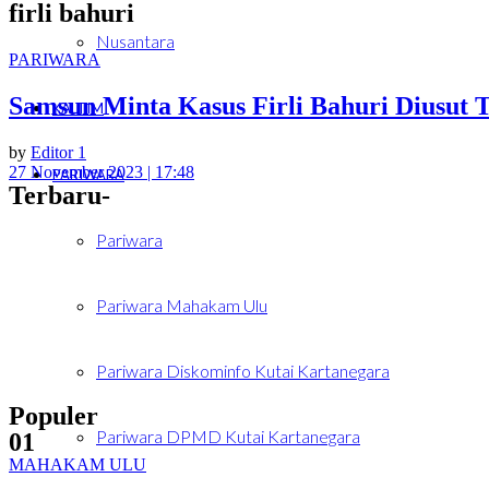
firli bahuri
Nusantara
PARIWARA
Samsun Minta Kasus Firli Bahuri Diusut 
KALTIM
by
Editor 1
27 November 2023 | 17:48
PARIWARA
Terbaru-
Pariwara
Pariwara Mahakam Ulu
Pariwara Diskominfo Kutai Kartanegara
Populer
Pariwara DPMD Kutai Kartanegara
01
MAHAKAM ULU