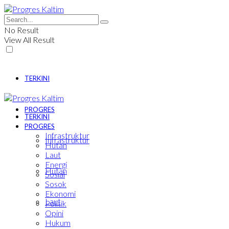
No Result
View All Result
TERKINI
PROGRES
TERKINI
PROGRES
Infrastruktur
Infrastruktur
Hutan
Laut
Energi
Hutan
Sosial
Sosok
Ekonomi
Laut
Politik
Opini
Hukum