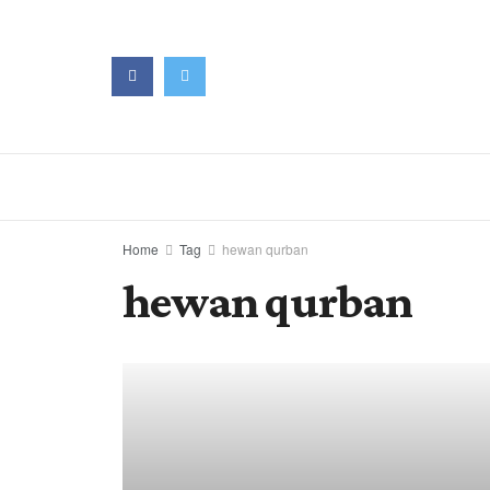
Home
Tag
hewan qurban
hewan qurban