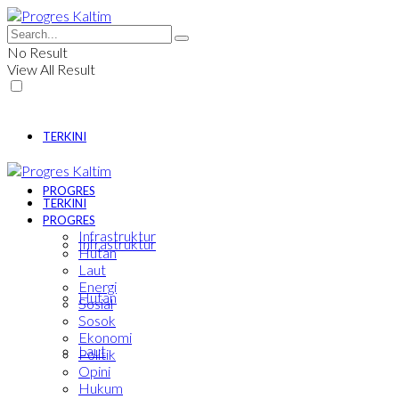
No Result
View All Result
TERKINI
PROGRES
TERKINI
PROGRES
Infrastruktur
Infrastruktur
Hutan
Laut
Energi
Hutan
Sosial
Sosok
Ekonomi
Laut
Politik
Opini
Hukum