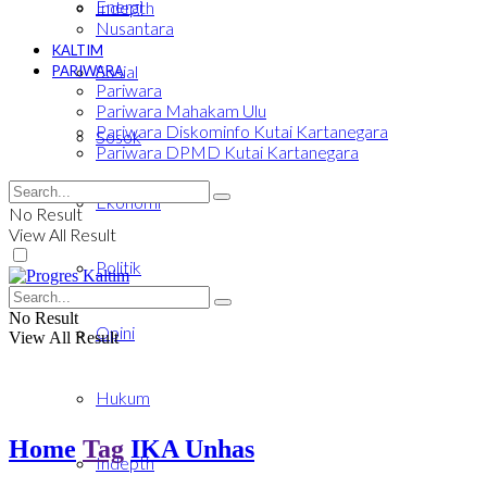
Energi
Indepth
Nusantara
KALTIM
Sosial
PARIWARA
Pariwara
Pariwara Mahakam Ulu
Pariwara Diskominfo Kutai Kartanegara
Sosok
Pariwara DPMD Kutai Kartanegara
Ekonomi
No Result
View All Result
Politik
No Result
Opini
View All Result
Hukum
Home
Tag
IKA Unhas
Indepth