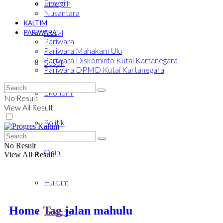
Energi
Indepth
Nusantara
KALTIM
Sosial
PARIWARA
Pariwara
Pariwara Mahakam Ulu
Pariwara Diskominfo Kutai Kartanegara
Sosok
Pariwara DPMD Kutai Kartanegara
Ekonomi
No Result
View All Result
Politik
No Result
Opini
View All Result
Hukum
Home
Tag
jalan mahulu
Indepth