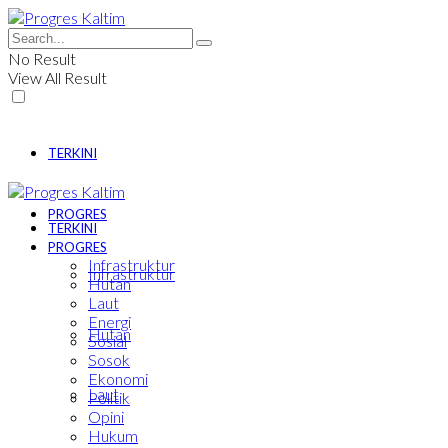
No Result
View All Result
TERKINI
PROGRES
TERKINI
PROGRES
Infrastruktur
Infrastruktur
Hutan
Laut
Energi
Hutan
Sosial
Sosok
Ekonomi
Laut
Politik
Opini
Hukum