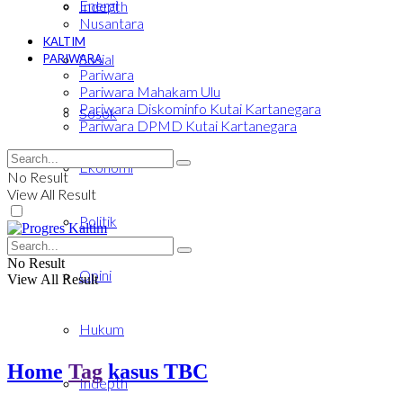
Energi
Indepth
Nusantara
KALTIM
Sosial
PARIWARA
Pariwara
Pariwara Mahakam Ulu
Pariwara Diskominfo Kutai Kartanegara
Sosok
Pariwara DPMD Kutai Kartanegara
Ekonomi
No Result
View All Result
Politik
No Result
Opini
View All Result
Hukum
Home
Tag
kasus TBC
Indepth