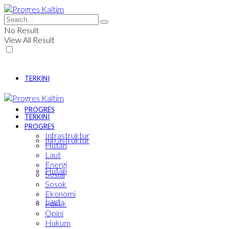
No Result
View All Result
TERKINI
PROGRES
TERKINI
PROGRES
Infrastruktur
Infrastruktur
Hutan
Laut
Energi
Hutan
Sosial
Sosok
Ekonomi
Laut
Politik
Opini
Hukum