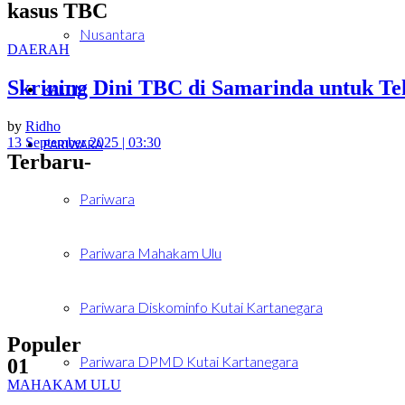
kasus TBC
Nusantara
DAERAH
Skrining Dini TBC di Samarinda untuk T
KALTIM
by
Ridho
13 September 2025 | 03:30
PARIWARA
Terbaru-
Pariwara
Pariwara Mahakam Ulu
Pariwara Diskominfo Kutai Kartanegara
Populer
Pariwara DPMD Kutai Kartanegara
01
MAHAKAM ULU