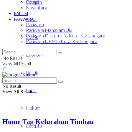
Energi
Indepth
Nusantara
KALTIM
Sosial
PARIWARA
Pariwara
Pariwara Mahakam Ulu
Pariwara Diskominfo Kutai Kartanegara
Sosok
Pariwara DPMD Kutai Kartanegara
Ekonomi
No Result
View All Result
Politik
No Result
Opini
View All Result
Hukum
Home
Tag
Kelurahan Timbau
Indepth