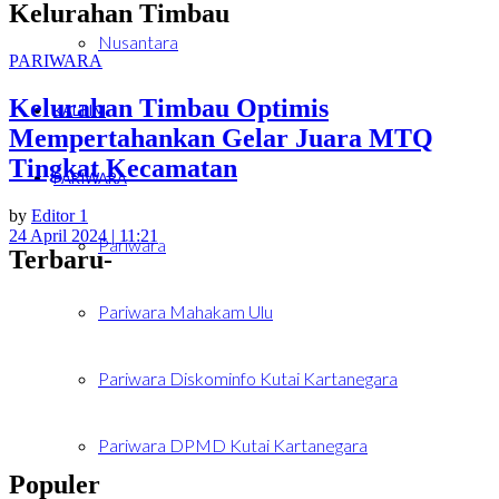
Kelurahan Timbau
Nusantara
PARIWARA
Kelurahan Timbau Optimis
KALTIM
Mempertahankan Gelar Juara MTQ
Tingkat Kecamatan
PARIWARA
by
Editor 1
24 April 2024 | 11:21
Pariwara
Terbaru-
Pariwara Mahakam Ulu
Pariwara Diskominfo Kutai Kartanegara
Pariwara DPMD Kutai Kartanegara
Populer