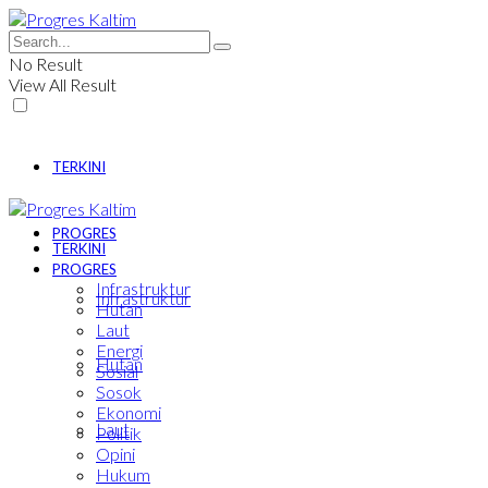
No Result
View All Result
TERKINI
PROGRES
TERKINI
PROGRES
Infrastruktur
Infrastruktur
Hutan
Laut
Energi
Hutan
Sosial
Sosok
Ekonomi
Laut
Politik
Opini
Hukum