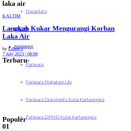
laka air
Nusantara
KALTIM
Langkah Kukar Mengurangi Korban
KALTIM
Laka Air
PARIWARA
by
Editor 1
7 July 2023 | 08:08
Terbaru-
Pariwara
Pariwara Mahakam Ulu
Pariwara Diskominfo Kutai Kartanegara
Pariwara DPMD Kutai Kartanegara
Populer
01