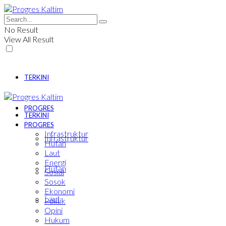
No Result
View All Result
TERKINI
PROGRES
TERKINI
PROGRES
Infrastruktur
Infrastruktur
Hutan
Laut
Energi
Hutan
Sosial
Sosok
Ekonomi
Laut
Politik
Opini
Hukum