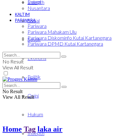
Energi
Indepth
Nusantara
KALTIM
Sosial
PARIWARA
Pariwara
Pariwara Mahakam Ulu
Pariwara Diskominfo Kutai Kartanegara
Sosok
Pariwara DPMD Kutai Kartanegara
Ekonomi
No Result
View All Result
Politik
No Result
Opini
View All Result
Hukum
Home
Tag
laka air
Indepth