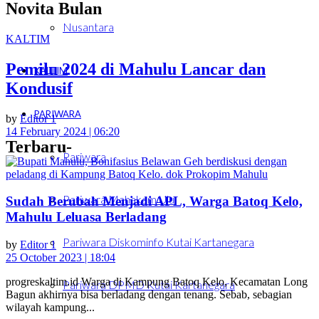
Novita Bulan
Nusantara
KALTIM
Pemilu 2024 di Mahulu Lancar dan
KALTIM
Kondusif
PARIWARA
by
Editor 1
14 February 2024 | 06:20
Terbaru-
Pariwara
Pariwara Mahakam Ulu
Sudah Berubah Menjadi APL, Warga Batoq Kelo,
Mahulu Leluasa Berladang
Pariwara Diskominfo Kutai Kartanegara
by
Editor 1
25 October 2023 | 18:04
progreskaltim.id Warga di Kampung Batoq Kelo, Kecamatan Long
Pariwara DPMD Kutai Kartanegara
Bagun akhirnya bisa berladang dengan tenang. Sebab, sebagian
wilayah kampung...