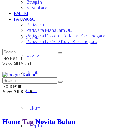
Energi
Indepth
Nusantara
KALTIM
Sosial
PARIWARA
Pariwara
Pariwara Mahakam Ulu
Pariwara Diskominfo Kutai Kartanegara
Sosok
Pariwara DPMD Kutai Kartanegara
Ekonomi
No Result
View All Result
Politik
No Result
Opini
View All Result
Hukum
Home
Tag
Novita Bulan
Indepth