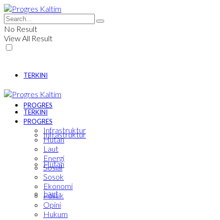
No Result
View All Result
TERKINI
PROGRES
TERKINI
PROGRES
Infrastruktur
Infrastruktur
Hutan
Laut
Energi
Hutan
Sosial
Sosok
Ekonomi
Laut
Politik
Opini
Hukum