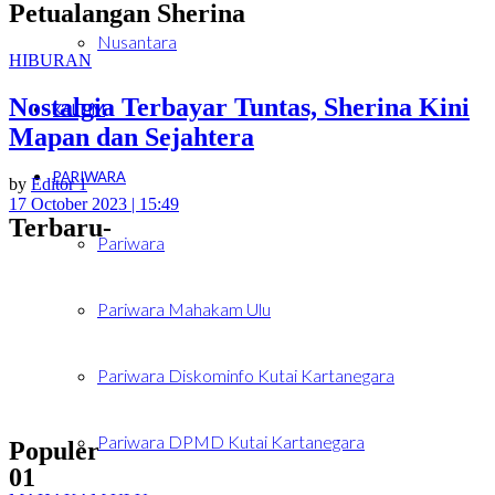
Petualangan Sherina
Nusantara
HIBURAN
Nostalgia Terbayar Tuntas, Sherina Kini
KALTIM
Mapan dan Sejahtera
PARIWARA
by
Editor 1
17 October 2023 | 15:49
Terbaru-
Pariwara
Pariwara Mahakam Ulu
Pariwara Diskominfo Kutai Kartanegara
Pariwara DPMD Kutai Kartanegara
Populer
01