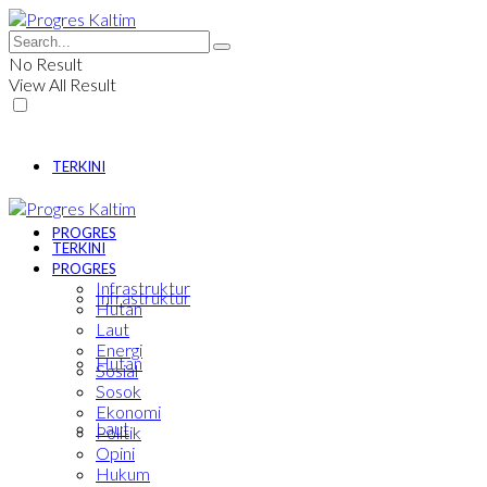
No Result
View All Result
TERKINI
PROGRES
TERKINI
PROGRES
Infrastruktur
Infrastruktur
Hutan
Laut
Energi
Hutan
Sosial
Sosok
Ekonomi
Laut
Politik
Opini
Hukum