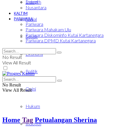
Energi
Indepth
Nusantara
KALTIM
Sosial
PARIWARA
Pariwara
Pariwara Mahakam Ulu
Pariwara Diskominfo Kutai Kartanegara
Sosok
Pariwara DPMD Kutai Kartanegara
Ekonomi
No Result
View All Result
Politik
No Result
Opini
View All Result
Hukum
Home
Tag
Petualangan Sherina
Indepth