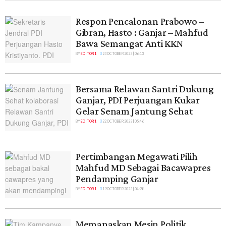
Respon Pencalonan Prabowo –
Gibran, Hasto : Ganjar – Mahfud
Bawa Semangat Anti KKN
BY
EDITOR 1
23 OCTOBER 2023 | 06:13
Bersama Relawan Santri Dukung
Ganjar, PDI Perjuangan Kukar
Gelar Senam Jantung Sehat
BY
EDITOR 1
22 OCTOBER 2023 | 05:46
Pertimbangan Megawati Pilih
Mahfud MD Sebagai Bacawapres
Pendamping Ganjar
BY
EDITOR 1
19 OCTOBER 2023 | 04:28
Memanaskan Mesin Politik