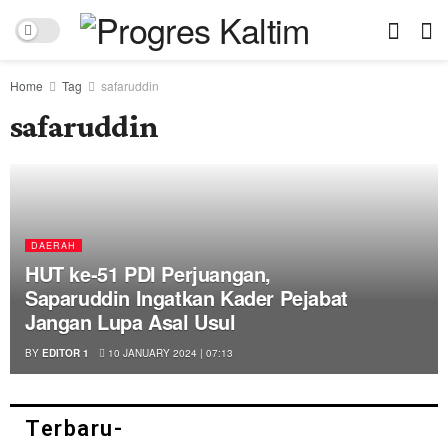
Home
Tag
safaruddin
safaruddin
DAERAH
HUT ke-51 PDI Perjuangan,
Saparuddin Ingatkan Kader Pejabat
Jangan Lupa Asal Usul
BY
EDITOR 1
10 JANUARY 2024 | 07:13
Terbaru-