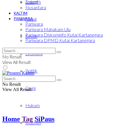
Energi
Indepth
Nusantara
KALTIM
Sosial
PARIWARA
Pariwara
Pariwara Mahakam Ulu
Pariwara Diskominfo Kutai Kartanegara
Sosok
Pariwara DPMD Kutai Kartanegara
Ekonomi
No Result
View All Result
Politik
No Result
Opini
View All Result
Hukum
Home
Tag
SiPaus
Indepth