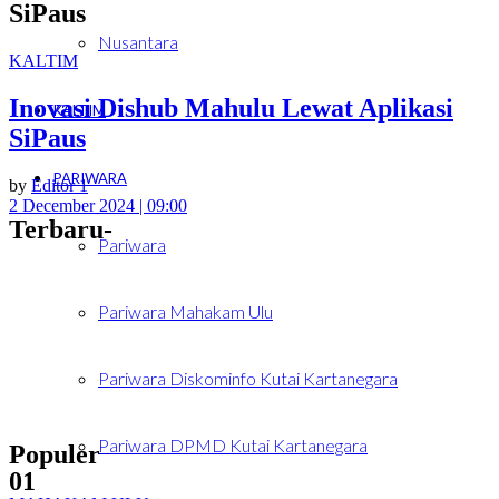
SiPaus
Nusantara
KALTIM
Inovasi Dishub Mahulu Lewat Aplikasi
KALTIM
SiPaus
PARIWARA
by
Editor 1
2 December 2024 | 09:00
Terbaru-
Pariwara
Pariwara Mahakam Ulu
Pariwara Diskominfo Kutai Kartanegara
Pariwara DPMD Kutai Kartanegara
Populer
01