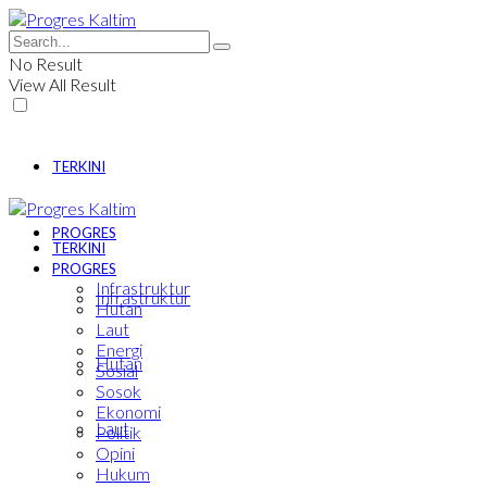
No Result
View All Result
TERKINI
PROGRES
TERKINI
PROGRES
Infrastruktur
Infrastruktur
Hutan
Laut
Energi
Hutan
Sosial
Sosok
Ekonomi
Laut
Politik
Opini
Hukum