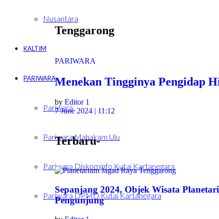
Nusantara
Tenggarong
KALTIM
PARIWARA
PARIWARA
Menekan Tingginya Pengidap Hi
by
Editor 1
Pariwara
7 June 2024 | 11:12
Pariwara Mahakam Ulu
Terbaru-
Pariwara Diskominfo Kutai Kartanegara
Sepanjang 2024, Objek Wisata Planeta
Pariwara DPMD Kutai Kartanegara
Pengunjung