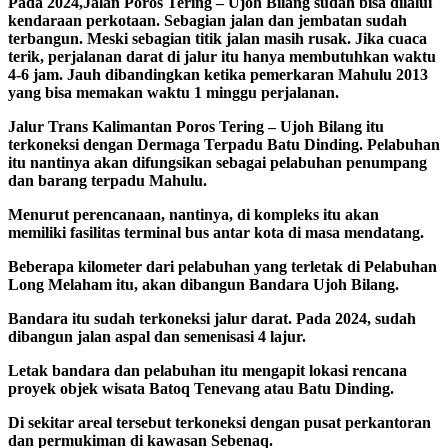
Pada 2024,Jalan Poros Tering – Ujoh Bilang sudah bisa dilalui
kendaraan perkotaan. Sebagian jalan dan jembatan sudah
terbangun. Meski sebagian titik jalan masih rusak. Jika cuaca
terik, perjalanan darat di jalur itu hanya membutuhkan waktu
4-6 jam. Jauh dibandingkan ketika pemerkaran Mahulu 2013
yang bisa memakan waktu 1 minggu perjalanan.
Jalur Trans Kalimantan Poros Tering – Ujoh Bilang itu
terkoneksi dengan Dermaga Terpadu Batu Dinding. Pelabuhan
itu nantinya akan difungsikan sebagai pelabuhan penumpang
dan barang terpadu Mahulu.
Menurut perencanaan, nantinya, di kompleks itu akan
memiliki fasilitas terminal bus antar kota di masa mendatang.
Beberapa kilometer dari pelabuhan yang terletak di Pelabuhan
Long Melaham itu, akan dibangun Bandara Ujoh Bilang.
Bandara itu sudah terkoneksi jalur darat. Pada 2024, sudah
dibangun jalan aspal dan semenisasi 4 lajur.
Letak bandara dan pelabuhan itu mengapit lokasi rencana
proyek objek wisata Batoq Tenevang atau Batu Dinding.
Di sekitar areal tersebut terkoneksi dengan pusat perkantoran
dan permukiman di kawasan Sebenaq.