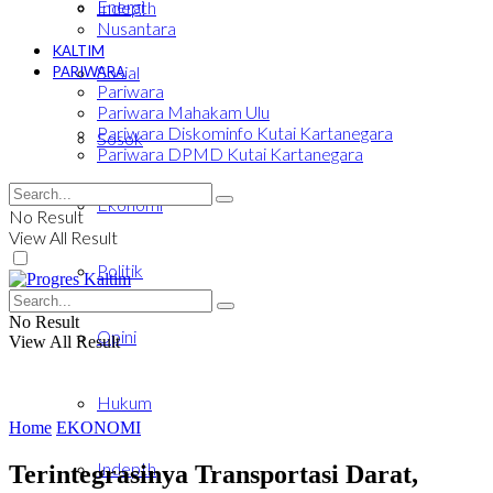
Energi
Indepth
Nusantara
KALTIM
Sosial
PARIWARA
Pariwara
Pariwara Mahakam Ulu
Pariwara Diskominfo Kutai Kartanegara
Sosok
Pariwara DPMD Kutai Kartanegara
Ekonomi
No Result
View All Result
Politik
No Result
Opini
View All Result
Hukum
Home
EKONOMI
Indepth
Terintegrasinya Transportasi Darat,