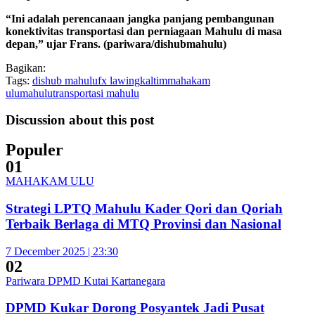
“Ini adalah perencanaan jangka panjang pembangunan
konektivitas transportasi dan perniagaan Mahulu di masa
depan,” ujar Frans. (pariwara/dishubmahulu)
Bagikan:
Tags:
dishub mahulu
fx lawing
kaltim
mahakam
ulu
mahulu
transportasi mahulu
Discussion about this post
Populer
01
MAHAKAM ULU
Strategi LPTQ Mahulu Kader Qori dan Qoriah
Terbaik Berlaga di MTQ Provinsi dan Nasional
7 December 2025 | 23:30
02
Pariwara DPMD Kutai Kartanegara
DPMD Kukar Dorong Posyantek Jadi Pusat