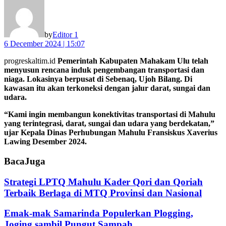
by
Editor 1
6 December 2024 | 15:07
progreskaltim.id
Pemerintah Kabupaten Mahakam Ulu telah
menyusun rencana induk pengembangan transportasi dan
niaga. Lokasinya berpusat di Sebenaq, Ujoh Bilang. Di
kawasan itu akan terkoneksi dengan jalur darat, sungai dan
udara.
“Kami ingin membangun konektivitas transportasi di Mahulu
yang terintegrasi, darat, sungai dan udara yang berdekatan,”
ujar Kepala Dinas Perhubungan Mahulu Fransiskus Xaverius
Lawing Desember 2024.
Baca
Juga
Strategi LPTQ Mahulu Kader Qori dan Qoriah
Terbaik Berlaga di MTQ Provinsi dan Nasional
Emak-mak Samarinda Populerkan Plogging,
Joging sambil Pungut Sampah