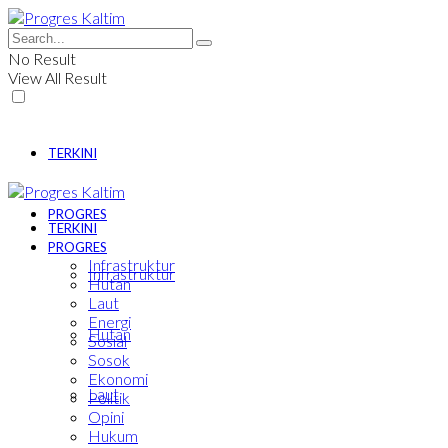
No Result
View All Result
TERKINI
PROGRES
TERKINI
PROGRES
Infrastruktur
Infrastruktur
Hutan
Laut
Energi
Hutan
Sosial
Sosok
Ekonomi
Laut
Politik
Opini
Hukum