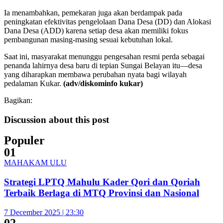
Ia menambahkan, pemekaran juga akan berdampak pada
peningkatan efektivitas pengelolaan Dana Desa (DD) dan Alokasi
Dana Desa (ADD) karena setiap desa akan memiliki fokus
pembangunan masing-masing sesuai kebutuhan lokal.
Saat ini, masyarakat menunggu pengesahan resmi perda sebagai
penanda lahirnya desa baru di tepian Sungai Belayan itu—desa
yang diharapkan membawa perubahan nyata bagi wilayah
pedalaman Kukar.
(adv/diskominfo kukar)
Bagikan:
Discussion about this post
Populer
01
MAHAKAM ULU
Strategi LPTQ Mahulu Kader Qori dan Qoriah
Terbaik Berlaga di MTQ Provinsi dan Nasional
7 December 2025 | 23:30
02