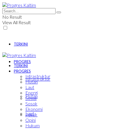
No Result
View All Result
TERKINI
PROGRES
TERKINI
PROGRES
Infrastruktur
Infrastruktur
Hutan
Laut
Energi
Hutan
Sosial
Sosok
Ekonomi
Laut
Politik
Opini
Hukum