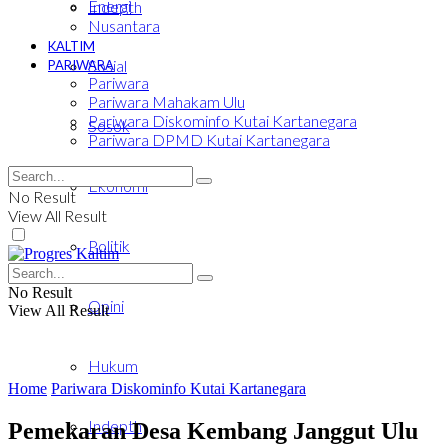
Energi
Indepth
Nusantara
KALTIM
Sosial
PARIWARA
Pariwara
Pariwara Mahakam Ulu
Pariwara Diskominfo Kutai Kartanegara
Sosok
Pariwara DPMD Kutai Kartanegara
Ekonomi
No Result
View All Result
Politik
No Result
Opini
View All Result
Hukum
Home
Pariwara Diskominfo Kutai Kartanegara
Indepth
Pemekaran Desa Kembang Janggut Ulu