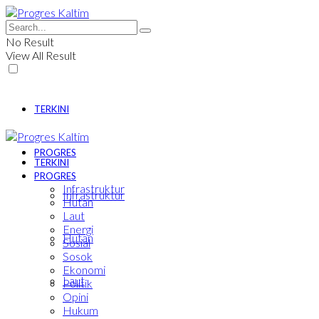
No Result
View All Result
TERKINI
PROGRES
TERKINI
PROGRES
Infrastruktur
Infrastruktur
Hutan
Laut
Energi
Hutan
Sosial
Sosok
Ekonomi
Laut
Politik
Opini
Hukum