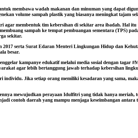
untuk membawa wadah makanan dan minuman yang dapat digunak
enekan volume sampah plastik yang biasanya meningkat tajam sel
itri agar membentuk tim kebersihan di sekitar area ibadah. Hal it
ak membuang sampah ke tempat pembuangan sementara (TPS) pada
a sekitar.
un 2017 serta Surat Edaran Menteri Lingkungan Hidup dan Kehu
la besar.
 menggelar kampanye edukatif melalui media sosial dengan ta
akat agar lebih bertanggung jawab terhadap kebersihan lingkun
 individu. Jika setiap orang memiliki kesadaran yang sama, maka
nya mewujudkan perayaan Idulfitri yang tidak hanya meriah, te
jadi contoh daerah yang mampu menjaga keseimbangan antara tra