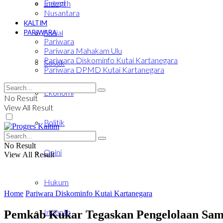
Energi
Indepth
Nusantara
KALTIM
Sosial
PARIWARA
Pariwara
Pariwara Mahakam Ulu
Pariwara Diskominfo Kutai Kartanegara
Sosok
Pariwara DPMD Kutai Kartanegara
Ekonomi
No Result
View All Result
Politik
No Result
Opini
View All Result
Hukum
Home
Pariwara Diskominfo Kutai Kartanegara
Indepth
Pemkab Kukar Tegaskan Pengelolaan Sam