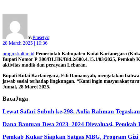
by
Prasetyo
28 March 2025 | 10:36
progreskaltim.id
Pemerintah Kabupaten Kutai Kartanegara (Kukar)
Bupati Nomor P-300/DLHK/Bid.2/600.4.15.1/03/2025, Pemkab Ku
aktivitas mudik dan perayaan Lebaran.
Bupati Kutai Kartanegara, Edi Damansyah, mengatakan bahwa mo
jawab sosial terhadap lingkungan. “Kami ingin masyarakat tur
Jumat, 28 Maret 2025.
Baca
Juga
Lewat Safari Subuh ke-298, Aulia Rahman Tegaska
Dana Bantuan Desa 2023–2024 Dievaluasi, Pemkab 
Pemkab Kukar Siapkan Satgas MBG, Program Gizi G