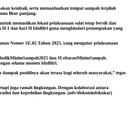
an kembali, serta memanfaatkan tempat sampah terpilah
ama libur panjang.
u untuk memastikan lokasi pelaksanaan salat tetap bersih dan
 H-1 dan hari H Idulfitri guna menghindari penumpukan yang
tanan Nomor SE.02 Tahun 2025, yang mengatur pelaksanaan
gar #MudikMinimSampah2025 dan #LebaranMinimSampah.
gan selama momen Idulfitri.
 dampak positifnya akan terasa bagi seluruh masyarakat,” tegas
tapi juga ramah lingkungan. Dengan kolaborasi antara
disi dan kepedulian lingkungan. (adv/diskominfokukar)