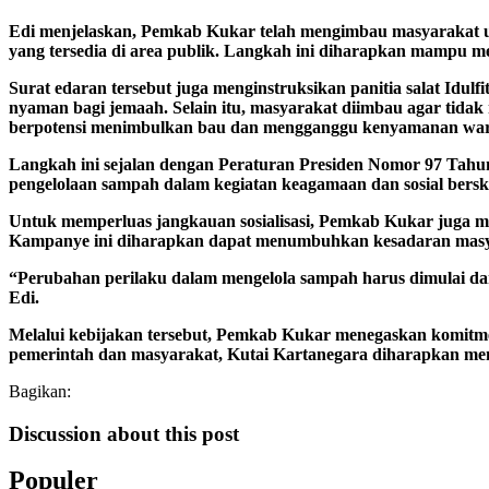
Edi menjelaskan, Pemkab Kukar telah mengimbau masyarakat 
yang tersedia di area publik. Langkah ini diharapkan mampu m
Surat edaran tersebut juga menginstruksikan panitia salat Idulf
nyaman bagi jemaah. Selain itu, masyarakat diimbau agar tid
berpotensi menimbulkan bau dan mengganggu kenyamanan warg
Langkah ini sejalan dengan Peraturan Presiden Nomor 97 Tah
pengelolaan sampah dalam kegiatan keagamaan dan sosial berska
Untuk memperluas jangkauan sosialisasi, Pemkab Kukar juga
Kampanye ini diharapkan dapat menumbuhkan kesadaran masyar
“Perubahan perilaku dalam mengelola sampah harus dimulai dari
Edi.
Melalui kebijakan tersebut, Pemkab Kukar menegaskan komitmen
pemerintah dan masyarakat, Kutai Kartanegara diharapkan men
Bagikan:
Discussion about this post
Populer