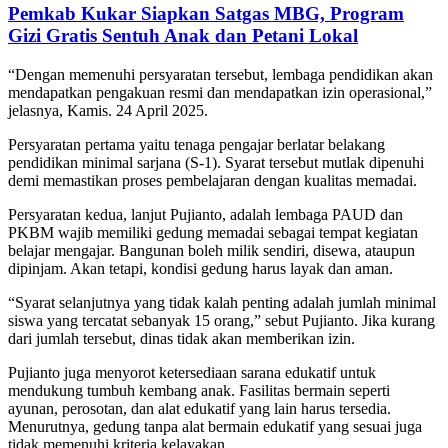
Pemkab Kukar Siapkan Satgas MBG, Program
Gizi Gratis Sentuh Anak dan Petani Lokal
“Dengan memenuhi persyaratan tersebut, lembaga pendidikan akan
mendapatkan pengakuan resmi dan mendapatkan izin operasional,”
jelasnya, Kamis. 24 April 2025.
Persyaratan pertama yaitu tenaga pengajar berlatar belakang
pendidikan minimal sarjana (S-1). Syarat tersebut mutlak dipenuhi
demi memastikan proses pembelajaran dengan kualitas memadai.
Persyaratan kedua, lanjut Pujianto, adalah lembaga PAUD dan
PKBM wajib memiliki gedung memadai sebagai tempat kegiatan
belajar mengajar. Bangunan boleh milik sendiri, disewa, ataupun
dipinjam. Akan tetapi, kondisi gedung harus layak dan aman.
“Syarat selanjutnya yang tidak kalah penting adalah jumlah minimal
siswa yang tercatat sebanyak 15 orang,” sebut Pujianto. Jika kurang
dari jumlah tersebut, dinas tidak akan memberikan izin.
Pujianto juga menyorot ketersediaan sarana edukatif untuk
mendukung tumbuh kembang anak. Fasilitas bermain seperti
ayunan, perosotan, dan alat edukatif yang lain harus tersedia.
Menurutnya, gedung tanpa alat bermain edukatif yang sesuai juga
tidak memenuhi kriteria kelayakan.