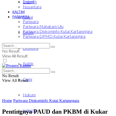
Energi
Indepth
Nusantara
KALTIM
Sosial
PARIWARA
Pariwara
Pariwara Mahakam Ulu
Pariwara Diskominfo Kutai Kartanegara
Sosok
Pariwara DPMD Kutai Kartanegara
Ekonomi
No Result
View All Result
Politik
No Result
Opini
View All Result
Hukum
Home
Pariwara Diskominfo Kutai Kartanegara
Indepth
Pentingnya PAUD dan PKBM di Kukar