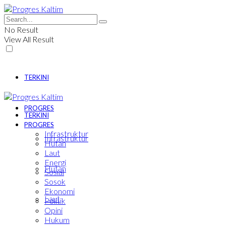
No Result
View All Result
TERKINI
PROGRES
TERKINI
PROGRES
Infrastruktur
Infrastruktur
Hutan
Laut
Energi
Hutan
Sosial
Sosok
Ekonomi
Laut
Politik
Opini
Hukum