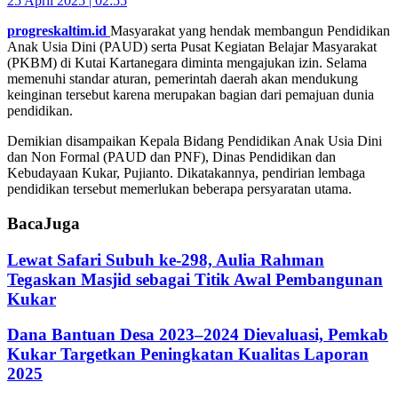
25 April 2025 | 02:55
progreskaltim.id
Masyarakat yang hendak membangun Pendidikan
Anak Usia Dini (PAUD) serta Pusat Kegiatan Belajar Masyarakat
(PKBM) di Kutai Kartanegara diminta mengajukan izin. Selama
memenuhi standar aturan, pemerintah daerah akan mendukung
keinginan tersebut karena merupakan bagian dari pemajuan dunia
pendidikan.
Demikian disampaikan Kepala Bidang Pendidikan Anak Usia Dini
dan Non Formal (PAUD dan PNF), Dinas Pendidikan dan
Kebudayaan Kukar, Pujianto. Dikatakannya, pendirian lembaga
pendidikan tersebut memerlukan beberapa persyaratan utama.
Baca
Juga
Lewat Safari Subuh ke-298, Aulia Rahman
Tegaskan Masjid sebagai Titik Awal Pembangunan
Kukar
Dana Bantuan Desa 2023–2024 Dievaluasi, Pemkab
Kukar Targetkan Peningkatan Kualitas Laporan
2025