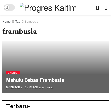
Home
Tag
frambusia
frambusia
DAERAH
Mahulu Bebas Frambusia
BY
EDITOR 1
7 MARCH 2024 | 19:23
Terbaru-