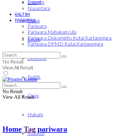
Energi
Indepth
Nusantara
KALTIM
Sosial
PARIWARA
Pariwara
Pariwara Mahakam Ulu
Pariwara Diskominfo Kutai Kartanegara
Sosok
Pariwara DPMD Kutai Kartanegara
Ekonomi
No Result
View All Result
Politik
No Result
Opini
View All Result
Hukum
Home
Tag
pariwara
Indepth