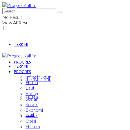
No Result
View All Result
TERKINI
PROGRES
TERKINI
PROGRES
Infrastruktur
Infrastruktur
Hutan
Laut
Energi
Hutan
Sosial
Sosok
Ekonomi
Laut
Politik
Opini
Hukum