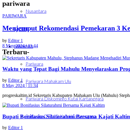
pariwara
Nusantara
PARIWARA
Menjemput Rekomendasi Pemekaran 3 Ke
KALTIM
by
Editor 1
8 May 2024 | 11:44
PARIWARA
Terbaru-
Pariwara
Waktu yang Tepat Bagi Mahulu Menyelaraskan Pr
by
Editor 1
Pariwara Mahakam Ulu
8 May 2024 | 11:34
progreskaltim.id Sekretaris Kabupaten Mahakam Ulu (Mahulu) Stepha
Pariwara Diskominfo Kutai Kartanegara
Pariwara DPMD Kutai Kartanegara
Bupati Bonifasius Silaturahmi Bersama Kajati Kalti
by
Editor 1