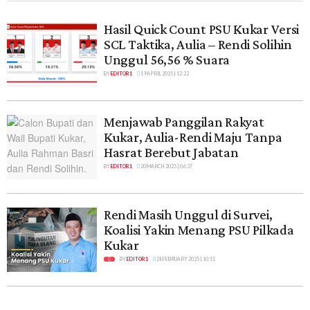
Hasil Quick Count PSU Kukar Versi
SCL Taktika, Aulia – Rendi Solihin
Unggul 56,56 % Suara
BY
EDITOR 1
19 APRIL 2025 | 12:22
Menjawab Panggilan Rakyat
Kukar, Aulia-Rendi Maju Tanpa
Hasrat Berebut Jabatan
BY
EDITOR 1
20 MARCH 2025 | 06:37
Rendi Masih Unggul di Survei,
Koalisi Yakin Menang PSU Pilkada
Kukar
BY
EDITOR 1
28 FEBRUARY 2025 | 10:11