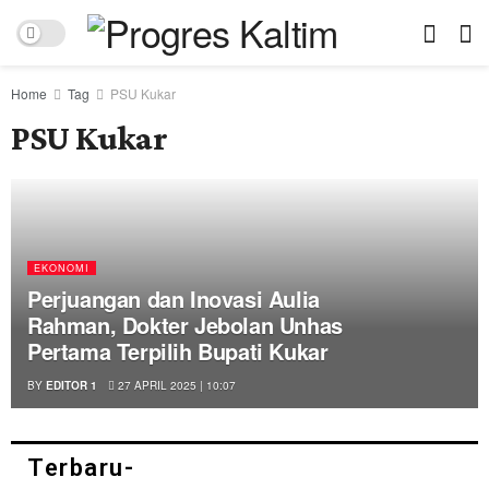
Home
Tag
PSU Kukar
PSU Kukar
EKONOMI
Perjuangan dan Inovasi Aulia
Rahman, Dokter Jebolan Unhas
Pertama Terpilih Bupati Kukar
BY
EDITOR 1
27 APRIL 2025 | 10:07
Terbaru-