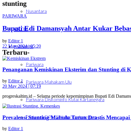
stunting
Nusantara
PARIWARA
Bupati Edi Damansyah Antar Kukar Bebas
KALTIM
by
Editor 1
22 May 2024 | 05:20
PARIWARA
Terbaru-
Pariwara
Penanganan Kemiskinan Eksterim dan Stunting di Ku
by
Editor 1
Pariwara Mahakam Ulu
20 May 2024 | 07:19
progreskaltim.id – Selama periode kepemimpinan Bupati Edi Damansy
Pariwara Diskominfo Kutai Kartanegara
Pariwara DPMD Kutai Kartanegara
Prevalensi Stunting Mahulu Turun Drastis Mencapai 
by
Editor 1