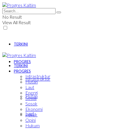
No Result
View All Result
TERKINI
PROGRES
TERKINI
PROGRES
Infrastruktur
Infrastruktur
Hutan
Laut
Energi
Hutan
Sosial
Sosok
Ekonomi
Laut
Politik
Opini
Hukum