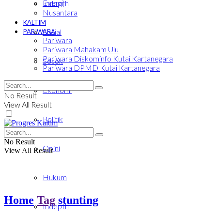
Energi
Indepth
Nusantara
KALTIM
Sosial
PARIWARA
Pariwara
Pariwara Mahakam Ulu
Pariwara Diskominfo Kutai Kartanegara
Sosok
Pariwara DPMD Kutai Kartanegara
Ekonomi
No Result
View All Result
Politik
No Result
Opini
View All Result
Hukum
Home
Tag
stunting
Indepth