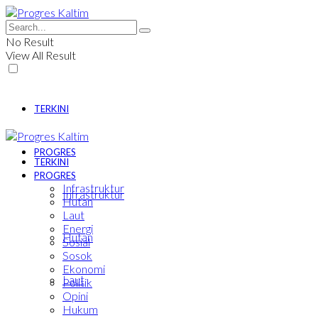
No Result
View All Result
TERKINI
PROGRES
TERKINI
PROGRES
Infrastruktur
Infrastruktur
Hutan
Laut
Energi
Hutan
Sosial
Sosok
Ekonomi
Laut
Politik
Opini
Hukum