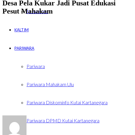
Desa Pela Kukar Jadi Pusat Edukasi
Pesut Mahakam
Nusantara
KALTIM
PARIWARA
Pariwara
Pariwara Mahakam Ulu
Pariwara Diskominfo Kutai Kartanegara
Pariwara DPMD Kutai Kartanegara