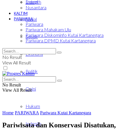
Energi
Indepth
Nusantara
KALTIM
Sosial
PARIWARA
Pariwara
Pariwara Mahakam Ulu
Pariwara Diskominfo Kutai Kartanegara
Sosok
Pariwara DPMD Kutai Kartanegara
Ekonomi
No Result
View All Result
Politik
No Result
Opini
View All Result
Hukum
Home
PARIWARA
Pariwara Kutai Kartanegara
Indepth
Pariwisata dan Konservasi Disatukan,