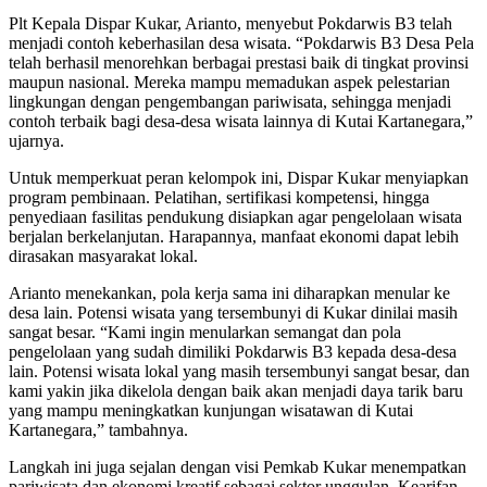
Plt Kepala Dispar Kukar, Arianto, menyebut Pokdarwis B3 telah
menjadi contoh keberhasilan desa wisata. “Pokdarwis B3 Desa Pela
telah berhasil menorehkan berbagai prestasi baik di tingkat provinsi
maupun nasional. Mereka mampu memadukan aspek pelestarian
lingkungan dengan pengembangan pariwisata, sehingga menjadi
contoh terbaik bagi desa-desa wisata lainnya di Kutai Kartanegara,”
ujarnya.
Untuk memperkuat peran kelompok ini, Dispar Kukar menyiapkan
program pembinaan. Pelatihan, sertifikasi kompetensi, hingga
penyediaan fasilitas pendukung disiapkan agar pengelolaan wisata
berjalan berkelanjutan. Harapannya, manfaat ekonomi dapat lebih
dirasakan masyarakat lokal.
Arianto menekankan, pola kerja sama ini diharapkan menular ke
desa lain. Potensi wisata yang tersembunyi di Kukar dinilai masih
sangat besar. “Kami ingin menularkan semangat dan pola
pengelolaan yang sudah dimiliki Pokdarwis B3 kepada desa-desa
lain. Potensi wisata lokal yang masih tersembunyi sangat besar, dan
kami yakin jika dikelola dengan baik akan menjadi daya tarik baru
yang mampu meningkatkan kunjungan wisatawan di Kutai
Kartanegara,” tambahnya.
Langkah ini juga sejalan dengan visi Pemkab Kukar menempatkan
pariwisata dan ekonomi kreatif sebagai sektor unggulan. Kearifan