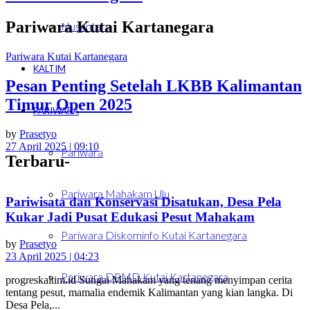
Pariwara Kutai Kartanegara
Nusantara
Pariwara Kutai Kartanegara
KALTIM
Pesan Penting Setelah LKBB Kalimantan
Timur Open 2025
PARIWARA
by
Prasetyo
27 April 2025 | 09:10
Pariwara
Terbaru-
Pariwara Mahakam Ulu
Pariwisata dan Konservasi Disatukan, Desa Pela
Kukar Jadi Pusat Edukasi Pesut Mahakam
Pariwara Diskominfo Kutai Kartanegara
by
Prasetyo
23 April 2025 | 04:23
Pariwara DPMD Kutai Kartanegara
progreskaltim.id Sungai Mahakam yang tenang menyimpan cerita
tentang pesut, mamalia endemik Kalimantan yang kian langka. Di
Desa Pela,...