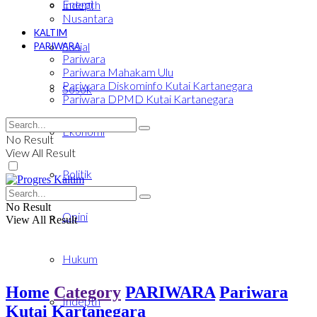
Energi
Indepth
Nusantara
KALTIM
Sosial
PARIWARA
Pariwara
Pariwara Mahakam Ulu
Pariwara Diskominfo Kutai Kartanegara
Sosok
Pariwara DPMD Kutai Kartanegara
Ekonomi
No Result
View All Result
Politik
No Result
Opini
View All Result
Hukum
Home
Category
PARIWARA
Pariwara
Indepth
Kutai Kartanegara