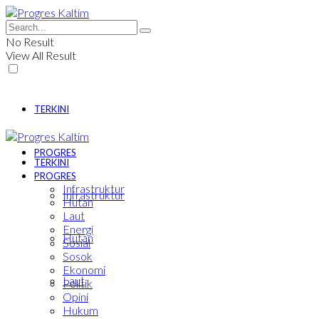
No Result
View All Result
TERKINI
PROGRES
TERKINI
PROGRES
Infrastruktur
Infrastruktur
Hutan
Laut
Energi
Hutan
Sosial
Sosok
Ekonomi
Laut
Politik
Opini
Hukum