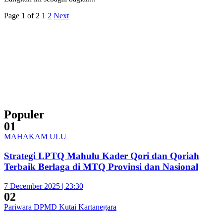
Page 1 of 2
1
2
Next
Populer
01
MAHAKAM ULU
Strategi LPTQ Mahulu Kader Qori dan Qoriah
Terbaik Berlaga di MTQ Provinsi dan Nasional
7 December 2025 | 23:30
02
Pariwara DPMD Kutai Kartanegara