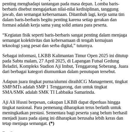
penting menghadapi tantangan pada masa depan. Lomba baris-
berbaris disebut mengajarkan nilai-nilai kedisiplinan, tanggung
jawab, dan semangat kebersamaan. Ditambah lagi, kerja sama tim
dalam baris-berbaris begitu penting karena setiap gerakan dan
formasi adalah kerja sama yang solid antara para peserta.
“Kegiatan fisik seperti baris-berbaris sangat penting dalam menjaga
semangat kolektivitas dan kebersamaan di tengah kemajuan
teknologi yang pesat dan serba digital,” tuturnya.
Sebagai informasi, LKBB Kalimantan Timur Open 2025 ini ditutup
pada Sabtu malam, 27 April 2025, di Lapangan Futsal Gedung
Beladiri, Kompleks Stadion Aji Imbut, Tenggarong Seberang. Juara
dari berbagai kategori diumumkan dalam penutupan tersebut.
Adapun juara tingkat purna/alumni diraihICG Management, tingkat
SMP/MTs adalah SMP 1 Tenggarong, dan untuk tingkat
SMA/SMK adalah SMK TI Labbaika Samarinda.
Aji Ali Husni berpesan, cakupan LKBB dapat diperluas hingga
tingkat nasional. Para pemenang diharapkan terus berlatih untuk
meningkatkan prestasi. Sementara bagi peserta yang belum berhasil
menjadi juara pada ajang ini diharapkan berusaha lebih keras dan
tetap menjaga semangat.
(*)