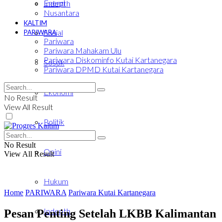
Energi
Indepth
Nusantara
KALTIM
Sosial
PARIWARA
Pariwara
Pariwara Mahakam Ulu
Pariwara Diskominfo Kutai Kartanegara
Sosok
Pariwara DPMD Kutai Kartanegara
Ekonomi
No Result
View All Result
Politik
No Result
Opini
View All Result
Hukum
Home
PARIWARA
Pariwara Kutai Kartanegara
Indepth
Pesan Penting Setelah LKBB Kalimantan