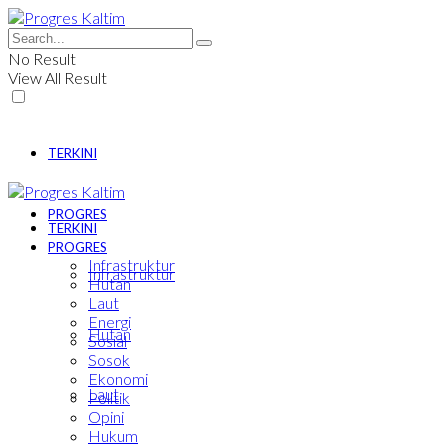
No Result
View All Result
TERKINI
PROGRES
TERKINI
PROGRES
Infrastruktur
Infrastruktur
Hutan
Laut
Energi
Hutan
Sosial
Sosok
Ekonomi
Laut
Politik
Opini
Hukum