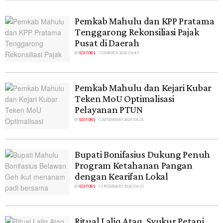
Pemkab Mahulu dan KPP Pratama
Tenggarong Rekonsiliasi Pajak
Pusat di Daerah
BY
EDITOR 1
21 MARCH 2024 | 06:49
Pemkab Mahulu dan Kejari Kubar
Teken MoU Optimalisasi
Pelayanan PTUN
BY
EDITOR 1
28 FEBRUARY 2024 | 08:28
Bupati Bonifasius Dukung Penuh
Program Ketahanan Pangan
dengan Kearifan Lokal
BY
EDITOR 1
19 FEBRUARY 2024 | 06:33
Ritual Laliq Ataq, Syukur Petani