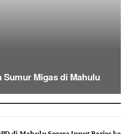
 Sumur Migas di Mahulu
PD di Mahulu Segera Input Barjas ke