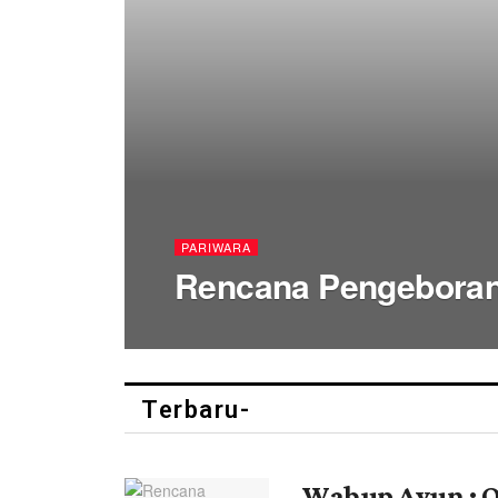
PARIWARA
Rencana Pengeboran
Terbaru-
Wabup Avun : O