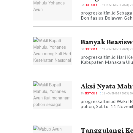
BY
EDITOR 1
14 NOVEMBER 2023 | 21
progreskaltim.id Sebaga
Bonifasius Belawan Geh 
Banyak Beasisw
BY
EDITOR 1
13 NOVEMBER 2023 | 21
progreskaltim.id Hari K
Kabupaten Mahakam Ulu.
Aksi Nyata Mah
BY
EDITOR 1
11 NOVEMBER 2023 | 20
progreskaltim.id Wakil 
pohon, Sabtu, 11 Novemb
Tanggulangi K