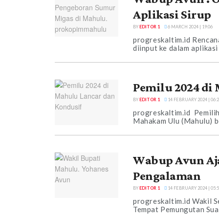
Aplikasi Sirup
BY
EDITOR 1
6 MARCH 2024 | 19:06
progreskaltim.id Renca
diinput ke dalam aplikas
Pemilu 2024 di
BY
EDITOR 1
14 FEBRUARY 2024 | 06:
progreskaltim.id Pemili
Mahakam Ulu (Mahulu) ber
Wabup Avun Aja
Pengalaman
BY
EDITOR 1
14 FEBRUARY 2024 | 05:
progreskaltim.id Wakil 
Tempat Pemungutan Suara