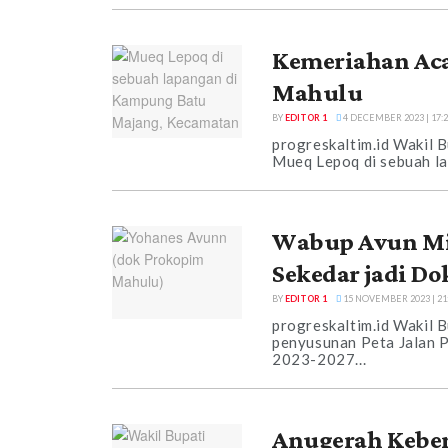
Kemeriahan Aca
Mahulu
BY
EDITOR 1
4 DECEMBER 2023 | 17:
progreskaltim.id Wakil
Mueq Lepoq di sebuah la
Wabup Avun Min
Sekedar jadi D
BY
EDITOR 1
15 NOVEMBER 2023 | 21
progreskaltim.id Wakil 
penyusunan Peta Jalan 
2023-2027...
Anugerah Keber