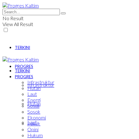
No Result
View All Result
TERKINI
PROGRES
TERKINI
PROGRES
Infrastruktur
Infrastruktur
Hutan
Laut
Energi
Hutan
Sosial
Sosok
Ekonomi
Laut
Politik
Opini
Hukum