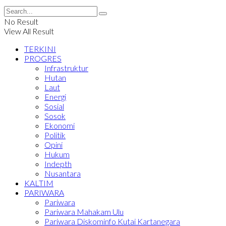
No Result
View All Result
TERKINI
PROGRES
Infrastruktur
Hutan
Laut
Energi
Sosial
Sosok
Ekonomi
Politik
Opini
Hukum
Indepth
Nusantara
KALTIM
PARIWARA
Pariwara
Pariwara Mahakam Ulu
Pariwara Diskominfo Kutai Kartanegara