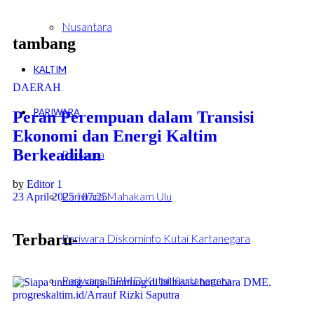
Nusantara
tambang
KALTIM
DAERAH
PARIWARA
Peran Perempuan dalam Transisi
Ekonomi dan Energi Kaltim
Berkeadilan
Pariwara
by
Editor 1
Pariwara Mahakam Ulu
23 April 2025 | 07:25
Terbaru-
Pariwara Diskominfo Kutai Kartanegara
Pariwara DPMD Kutai Kartanegara