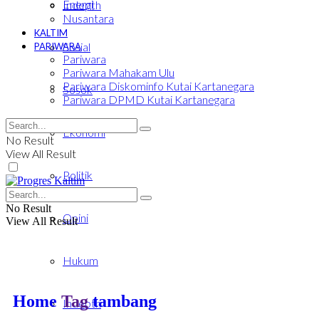
Energi
Indepth
Nusantara
KALTIM
Sosial
PARIWARA
Pariwara
Pariwara Mahakam Ulu
Pariwara Diskominfo Kutai Kartanegara
Sosok
Pariwara DPMD Kutai Kartanegara
Ekonomi
No Result
View All Result
Politik
No Result
Opini
View All Result
Hukum
Home
Tag
tambang
Indepth